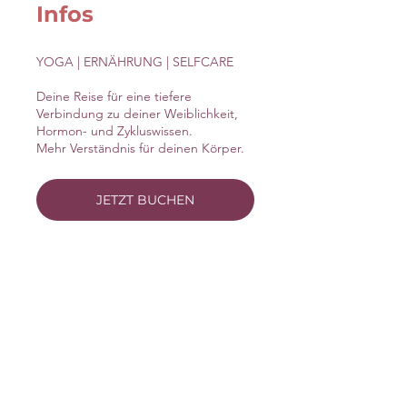
Infos
YOGA | ERNÄHRUNG | SELFCARE
Deine Reise für eine tiefere
Verbindung zu deiner Weiblichkeit,
Hormon- und Zykluswissen.
Mehr Verständnis für deinen Körper.
JETZT BUCHEN
© 2026 Martina Müllner
KONTAKT
|
HORMON QUIZ
|