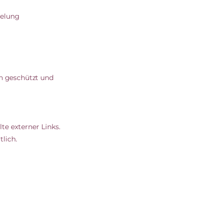
gelung
ch geschützt und
te externer Links.
tlich.