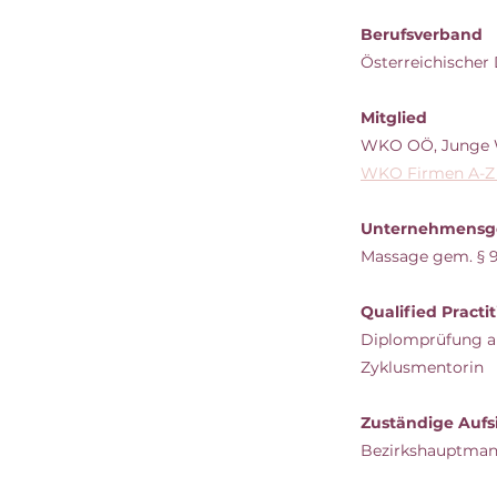
Berufsverband
Österreichischer
Mitglied
WKO OÖ, Junge Wi
WKO Firmen A-
Unternehmensg
Massage gem. § 9
Qualified Practi
Diplomprüfung ab
Zyklusmentorin
Zuständige Aufs
Bezirkshauptman