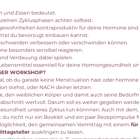
en und Essen
 bedeutet.
nzelnen Zyklusphasen achten solltest.
ewohnheiten kontraproduktiv für deine Hormone sind
tel du bevorzugt einbauen kannst.
eschwerden verbessern oder verschwinden können.
e besonders sensibel reagieren.
und Verdauung dabei spielen.
ebensmittel essentiell für deine Hormongesundheit sin
ESER WORKSHOP?
gal, ob du garade keine Menstruation hast oder hormonel
on stehst, oder NACH deiner letzten. 
den weiblichen Körper und damit auch seine Bedürfnisse
abschnitt wertvoll. Darum soll es weiter gegeben werd
e Gesundheit unseres Zyklus tun könnnen. Auch mit dem, 
u nicht nur ein Booklet und ein paar Rezeptimpulse f
öglichkeit, den gemeinsamen Vormittag mit einem
 fü
ttagsteller 
ausklingen zu lassen. 