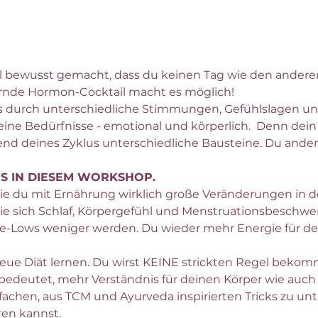
l bewusst gemacht, dass du keinen Tag wie den anderen
ernde Hormon-Cocktail macht es möglich!
 durch unterschiedliche Stimmungen, Gefühlslagen und
ine Bedürfnisse - emotional und körperlich.  Denn dein
nd deines Zyklus unterschiedliche Bausteine. Du ande
S IN DIESEM WORKSHOP.
wie du mit Ernährung wirklich große Veränderungen in 
e sich Schlaf, Körpergefühl und Menstruationsbeschwer
-Lows weniger werden. Du wieder mehr Energie für dein
eue Diät lernen. Du wirst KEINE strickten Regel bekom
 bedeutet, mehr Verständnis für deinen Körper wie auc
fachen, aus TCM und Ayurveda inspirierten Tricks zu unte
ren kannst. 