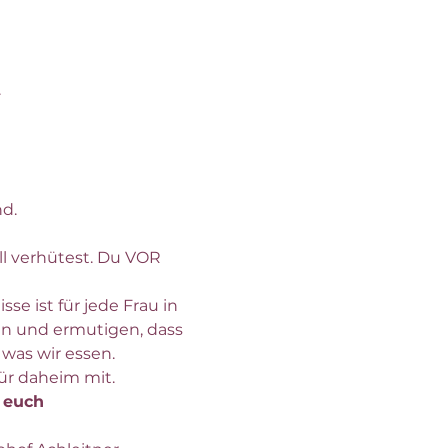
.
d. 
l verhütest. Du VOR 
 ist für jede Frau in 
en und ermutigen, dass 
was wir essen.
ür daheim mit.
r euch 