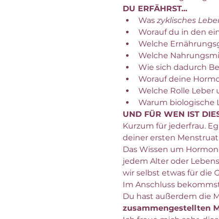
DU ERFÄHRST...
Was 
zyklisches Leb
Worauf du in den ei
Welche Ernährungsg
Welche Nahrungsmit
Wie sich dadurch B
Worauf deine Hormon
Welche Rolle Leber 
Warum biologische L
UND FÜR WEN IST DI
Kurzum für jederfrau. E
deiner ersten Menstruati
Das Wissen um Hormone, 
jedem Alter oder Lebens
wir selbst etwas für di
Im Anschluss bekommst d
Du hast außerdem die M
zusammengestellten Mi