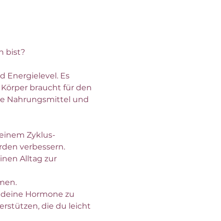
 bist?
 Energielevel. Es 
 Körper braucht für den 
re Nahrungsmittel und 
deinem Zyklus-
den verbessern. 
en Alltag zur 
men.
h deine Hormone zu 
rstützen, die du leicht 