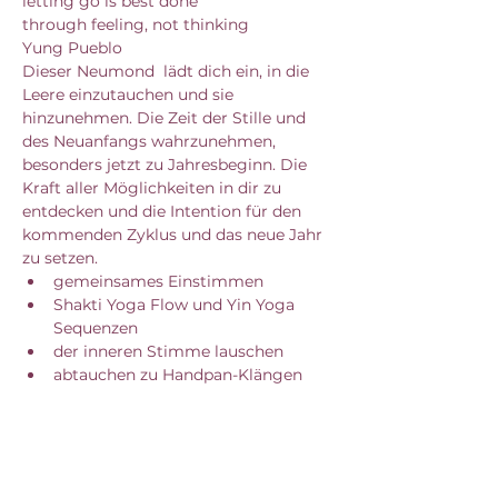
letting go is best done
through feeling, not thinking
Yung Pueblo
Dieser Neumond  lädt dich ein, in die 
Leere einzutauchen und sie 
hinzunehmen. Die Zeit der Stille und 
des Neuanfangs wahrzunehmen, 
besonders jetzt zu Jahresbeginn. Die 
Kraft aller Möglichkeiten in dir zu 
entdecken und die Intention für den 
kommenden Zyklus und das neue Jahr 
zu setzen.
gemeinsames Einstimmen
Shakti Yoga Flow und Yin Yoga 
Sequenzen
der inneren Stimme lauschen
abtauchen zu Handpan-Klängen
Mit den neuen Bestimmungen, die 
nicht nur den Yoga Bereich betreffen, 
wird es wieder spannend und alles 
kommt anders, als geplant. So werde 
ich bis auf weiteres meine Yogaklassen 