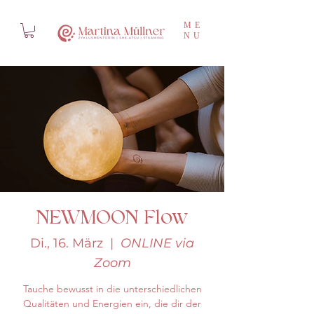
ME
NU
NEWMOON Flow
Di., 16. März
  |  
ONLINE via
Zoom
Tauche bewusst in die unterschiedlichen
Qualitäten und Energien ein, die dir der