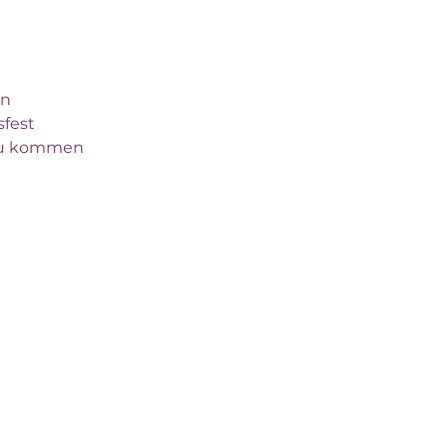
en
sfest
 zu kommen