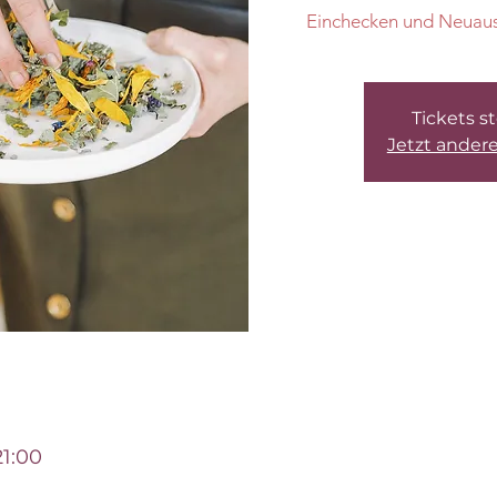
Einchecken und Neuausri
Tickets s
Jetzt ander
21:00