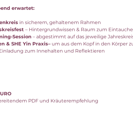
end erwartet:
enkreis
 in sicherem, gehaltenem Rahmen
kreisfest 
– Hintergrundwissen & Raum zum Eintauch
ming-Session
 – abgestimmt auf das jeweilige Jahreskrei
n & SHE Yin Praxis–
 um aus dem Kopf in den Körper
s Einladung zum Innehalten und Reflektieren
 EURO
rbereitendem PDF und Kräuterempfehlung