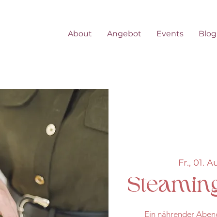
About
Angebot
Events
Blog
Fr., 01. A
Steaming
Ein nährender Abend