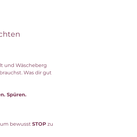
chten 
alt und Wäscheberg  
brauchst. Was dir gut 
. Spüren. 
 um bewusst 
STOP
 zu 