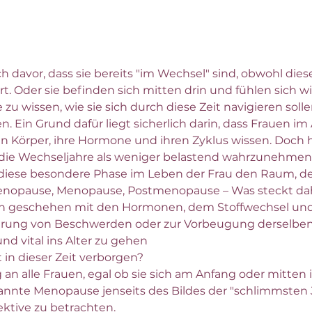
ch davor, dass sie bereits "im Wechsel" sind, obwohl dies
t. Oder sie befinden sich mitten drin und fühlen sich w
u wissen, wie sie sich durch diese Zeit navigieren soll
 Ein Grund dafür liegt sicherlich darin, dass Frauen im 
 Körper, ihre Hormone und ihren Zyklus wissen. Doch hie
 die Wechseljahre als weniger belastend wahrzunehmen
diese besondere Phase im Leben der Frau den Raum, den
enopause, Menopause, Postmenopause – Was steckt da
n geschehen mit den Hormonen, dem Stoffwechsel un
erung von Beschwerden oder zur Vorbeugung derselbe
nd vital ins Alter zu gehen
t in dieser Zeit verborgen?
 an alle Frauen, egal ob sie sich am Anfang oder mitten
nnte Menopause jenseits des Bildes der "schlimmsten 
ektive zu betrachten.