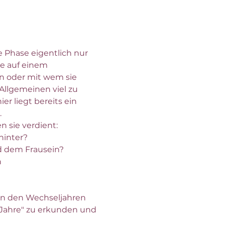
e Phase eigentlich nur 
ie auf einem 
en oder mit wem sie 
Allgemeinen viel zu 
r liegt bereits ein 
.
 sie verdient:
hinter?
d dem Frausein?
n
 in den Wechseljahren 
Jahre" zu erkunden und 