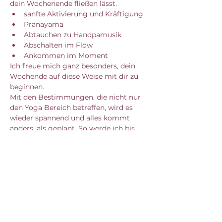
dein Wochenende fließen lässt. 
sanfte Aktivierung und Kräftigung
Pranayama
Abtauchen zu Handpamusik
Abschalten im Flow
Ankommen im Moment
Ich freue mich ganz besonders, dein 
Wochende auf diese Weise mit dir zu 
beginnen. 
Mit den Bestimmungen, die nicht nur 
den Yoga Bereich betreffen, wird es 
wieder spannend und alles kommt 
anders, als geplant. So werde ich bis 
auf weiteres meine Yogaklassen online 
für dich abhalten.
:: SELF-INVESTMENT 12 EURO ::
Come as you are
 - für die Teilnahme 
musst du keine advanced Yogini sein.
Roll einfach deine Yoga Matte aus und 
richte gerne eine Decke für Savasana 
bereit.