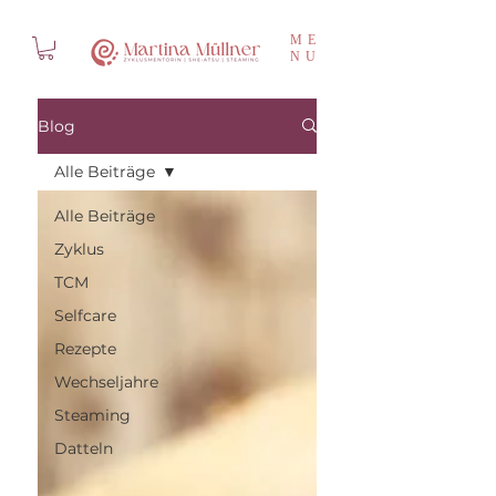
ME
NU
Blog
Alle Beiträge
Alle Beiträge
Zyklus
TCM
Selfcare
Rezepte
Wechseljahre
Steaming
Datteln