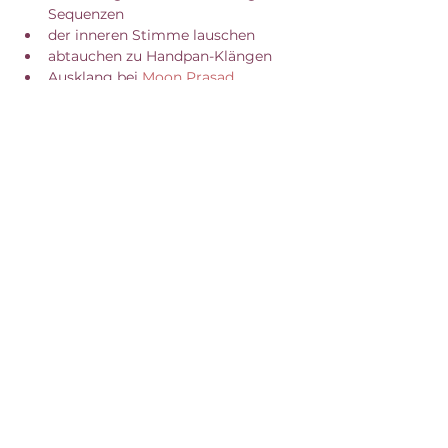
Sequenzen
der inneren Stimme lauschen
abtauchen zu Handpan-Klängen
Ausklang bei 
Moon Prasad
Mit den Bestimmungen, die nicht nur 
den Yoga Bereich betreffen, wird es 
wieder spannend und alles kommt 
anders, als geplant. So werde ich bis 
auf weiteres meine Yogaklassen online 
für dich abhalten.
:: SELF-INVESTMENT 15 EURO ::
Come as you are
 - für die Teilnahme 
musst du keine advanced Yogini sein. 
Roll einfach deine Yoga Matte aus und 
richte gerne eine Decke für die YIN 
Sequenzen zurecht.
Zu den Stornobedingungen