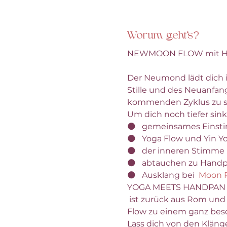
Worum geht's?
NEWMOON FLOW mit H
Der Neumond lädt dich i
Stille und des Neuanfang
kommenden Zyklus zu s
Um dich noch tiefer sink
🌑   gemeinsames Eins
🌑   Yoga Flow und Yin 
🌑   der inneren Stimme
🌑   abtauchen zu Hand
🌑   Ausklang bei 
Moon 
YOGA MEETS HANDPAN
 ist zurück aus Rom und begleitet mich mit seinen Instrumenten. Gemeinsam machen wir diesen Yoga 
Flow zu einem ganz beso
Lass dich von den Kläng