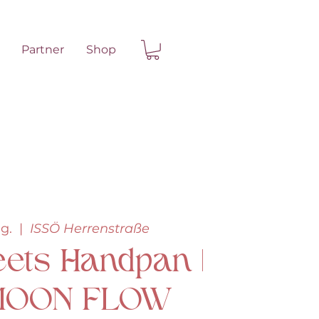
Partner
Shop
g.
  |  
ISSÖ Herrenstraße
ets Handpan |
OON FLOW