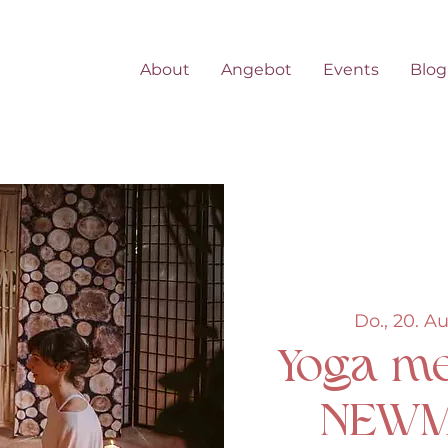
About
Angebot
Events
Blog
Do., 20. Au
Yoga me
NEWM