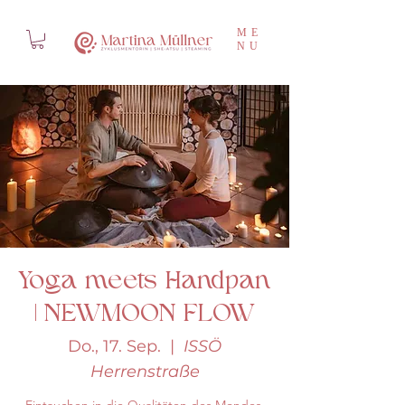
ME
NU
Yoga meets Handpan
| NEWMOON FLOW
Do., 17. Sep.
  |  
ISSÖ
Herrenstraße
Eintauchen in die Qualitäten des Mondes.