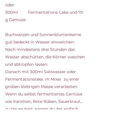
oder 
300ml	Fermentations-Lake und 70 
g Gemüse
Buchweizen und Sonnenblumenkerne 
gut bedeckt in Wasser einweichen. 
Nach mindestens drei Stunden das 
Wasser abschütten, die Körner waschen 
und abtropfen lassen. 
Danach mit 300ml Salzwasser oder 
Fermentationslake  m Mixer  zu einer 
groben klebrigen Masse verarbeiten. 
Wenn du selbst fermentiertes Gemüse 
wie Karotten, Rote Rüben, Sauerkraut,... 
zu Hause hast, kannst du das einfach 
mitmixen.
Backofen auf 180° vorheizen. Die Masse 