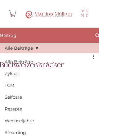
ME
NU
Beitrag
Alle Beiträge
Alle Beiträge
Buchweizenkräcker
Zyklus
TCM
Selfcare
Rezepte
Wechseljahre
Steaming