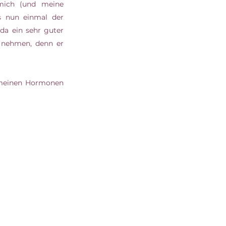
ich (und meine 
Hormone) besonders in fordernden Zeiten unterstützen. Erinnere dich, dass Stress nun einmal der 
da ein sehr guter 
 nehmen, denn er 
 meinen Hormonen 