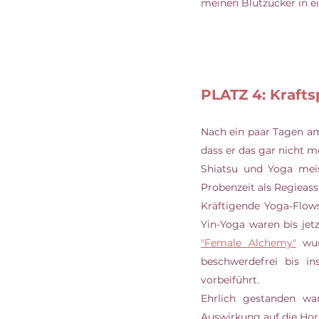
meinen Blutzucker in e
PLATZ 4: Krafts
Nach ein paar Tagen a
dass er das gar nicht m
Shiatsu und Yoga meis
Probenzeit als Regieas
Kräftigende Yoga-Flows
"Female Alchemy"
 wur
beschwerdefrei bis i
vorbeiführt. 
Ehrlich gestanden wa
Auswirkung auf die Hor