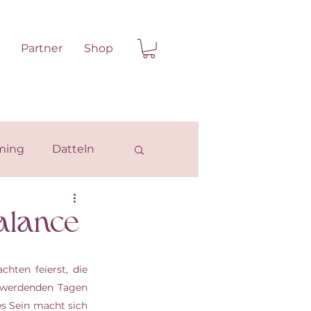
Partner
Shop
ming
Datteln
alance
ten feierst, die 
r werdenden Tagen 
 Sein macht sich 