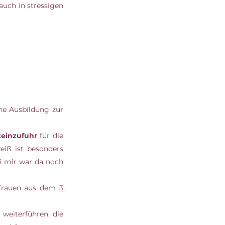
uch in stressigen 
e Ausbildung zur 
 
teinzufuhr
 für die 
ß ist besonders 
i mir war da noch 
 Frauen aus dem 
3 
eiterführen, die 