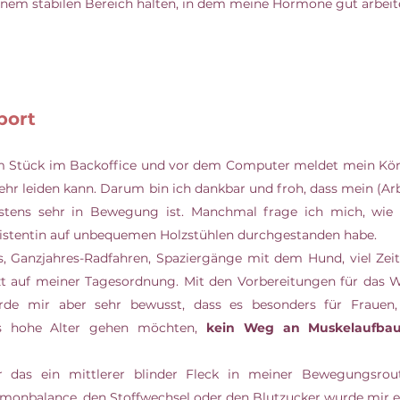
inem stabilen Bereich halten, in dem meine Hormone gut arbei
port
m Stück im Backoffice und vor dem Computer meldet mein Körp
ehr leiden kann. Darum bin ich dankbar und froh, dass mein (Arbe
tens sehr in Bewegung ist. Manchmal frage ich mich, wie i
sistentin auf unbequemen Holzstühlen durchgestanden habe.
, Ganzjahres-Radfahren, Spaziergänge mit dem Hund, viel Zeit
de mir aber sehr bewusst, dass es besonders für Frauen,
ns hohe Alter gehen möchten, 
r das ein mittlerer blinder Fleck in meiner Bewegungsrout
monbalance, den Stoffwechsel oder den Blutzucker wurde mir er