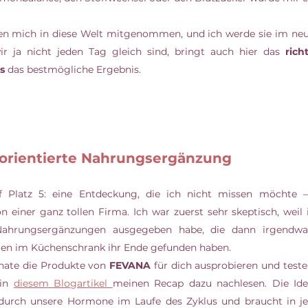
n mich in diese Welt mitgenommen, und ich werde sie im neuen
r ja nicht jeden Tag gleich sind, bringt auch hier das 
rich
s
 das bestmögliche Ergebnis.
sorientierte Nahrungsergänzung
f Platz 5: eine Entdeckung, die ich nicht missen möchte – z
einer ganz tollen Firma. Ich war zuerst sehr skeptisch, weil i
Nahrungsergänzungen ausgegeben habe, die dann irgendwa
n im Küchenschrank ihr Ende gefunden haben. 
onate die Produkte von 
FEVANA
 für dich ausprobieren und teste
in 
diesem Blogartikel 
meinen Recap dazu nachlesen. Die Idee
 durch unsere Hormone im Laufe des Zyklus und braucht in je