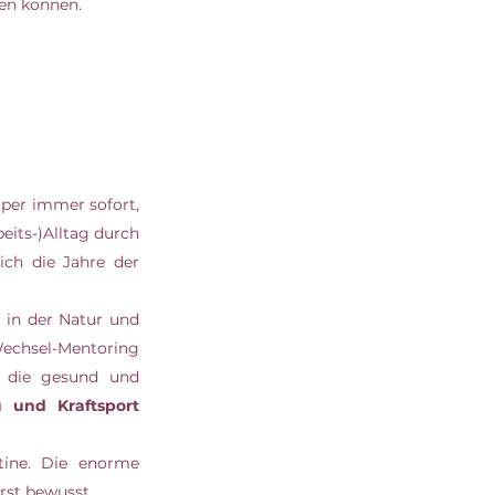
ten können.
er immer sofort, 
its-)Alltag durch 
ch die Jahre der 
 in der Natur und 
Yin-Yoga waren bis jetzt auf meiner Tagesordnung. Mit den Vorbereitungen für das Wechsel-Mentoring 
 die gesund und 
kein Weg an Muskelaufbau und Kraftsport 
ine. Die enorme 
st bewusst. 