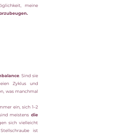
meinen gesamten Unterbauch. Neben dem Wohlfühlfaktor ist es auch eine Möglichkeit, meine 
orzubeugen. 
nbalance
. Sind sie 
eien Zyklus und 
fen, was manchmal 
mer ein, sich 1–2 
sind meistens 
die 
n sich vielleicht 
ellschraube ist 