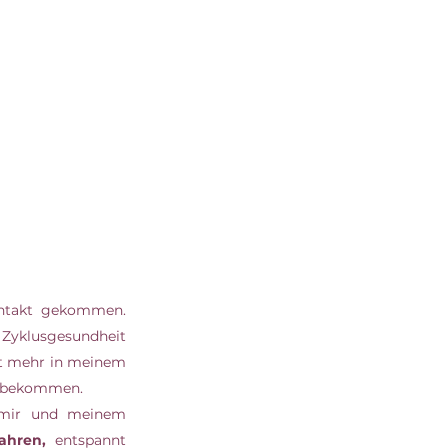
Vor nunmehr 5 Jahren bin ich mit dieser wunderbaren Selfcare-Anwendung in Kontakt gekommen. 
Zyklusgesundheit 
ht mehr in meinem 
kzubekommen. 
 mir und meinem 
ahren,
 entspannt 