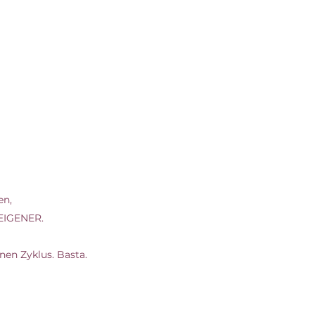
n, 
 EIGENER.
inen Zyklus. Basta.