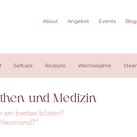
About
Angebot
Events
Blog
M
Selfcare
Rezepte
Wechseljahre
Stea
then und Medizin
h am besten bluten? 
r Neumond?"