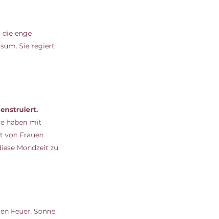
 die enge 
sum. Sie regiert 
nstruiert.
ie haben mit 
t von Frauen 
iese Mondzeit zu 
len Feuer, Sonne 