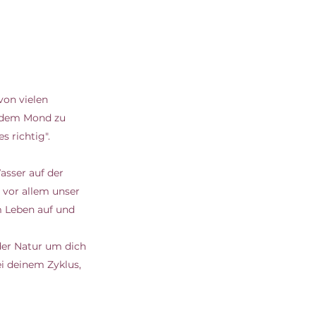
on vielen 
 dem Mond zu 
 richtig". 
sser auf der 
 vor allem unser 
 Leben auf und 
der Natur um dich 
ei deinem Zyklus, 