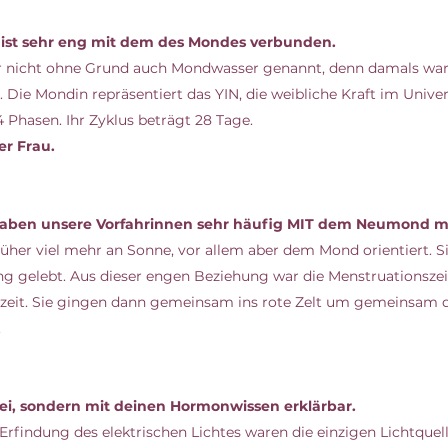
au ist sehr eng mit dem des Mondes verbunden.
r nicht ohne Grund auch Mondwasser genannt, denn damals war
 Die Mondin repräsentiert das YIN, die weibliche Kraft im Univer
4 Phasen. Ihr Zyklus beträgt 28 Tage. 
r Frau. 
 haben unsere Vorfahrinnen sehr häufig MIT dem Neumond me
üher viel mehr an Sonne, vor allem aber dem Mond orientiert. S
ng gelebt. Aus dieser engen Beziehung war die Menstruationszei
eit. Sie gingen dann gemeinsam ins rote Zelt um gemeinsam d
 
erei, sondern mit deinen Hormonwissen erklärbar. 
Erfindung des elektrischen Lichtes waren die einzigen Lichtquel