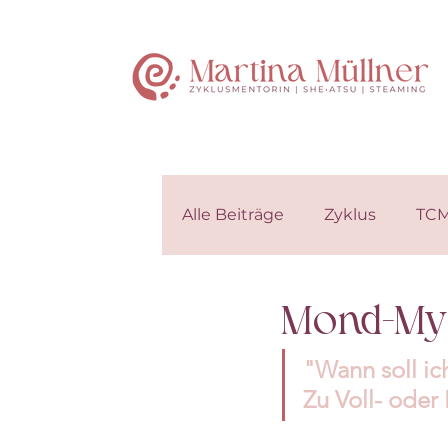
Alle Beiträge
Zyklus
TC
Mond-My
"Wann soll ic
Zu Voll- ode