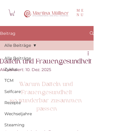
ME
NU
Beitrag
Alle Beiträge
Alle Beiträge
Datteln und Frauengesundheit
Zyklus
Aktualisiert:
10. Dez. 2025
TCM
Warum Datteln und 
Selfcare
Frauengesundheit
so wunderbar zusammen 
Rezepte
passen
Wechseljahre
Steaming